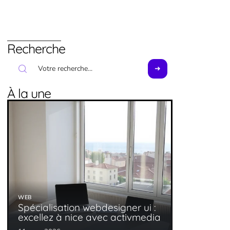
Recherche
À la une
WEB
Spécialisation webdesigner ui :
excellez à nice avec activmedia