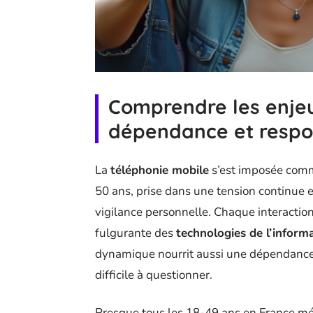
Comprendre les enjeux
dépendance et respon
La
téléphonie mobile
s’est imposée comm
50 ans, prise dans une tension continue e
vigilance personnelle. Chaque interaction
fulgurante des
technologies de l’inform
dynamique nourrit aussi une dépendance qu
difficile à questionner.
Presque tous les 18-49 ans en France mé