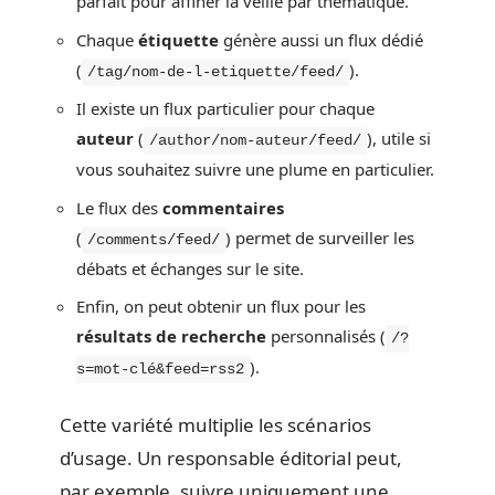
parfait pour affiner la veille par thématique.
Chaque
étiquette
génère aussi un flux dédié
(
).
/tag/nom-de-l-etiquette/feed/
Il existe un flux particulier pour chaque
auteur
(
), utile si
/author/nom-auteur/feed/
vous souhaitez suivre une plume en particulier.
Le flux des
commentaires
(
) permet de surveiller les
/comments/feed/
débats et échanges sur le site.
Enfin, on peut obtenir un flux pour les
résultats de recherche
personnalisés (
/?
).
s=mot-clé&feed=rss2
Cette variété multiplie les scénarios
d’usage. Un responsable éditorial peut,
par exemple, suivre uniquement une