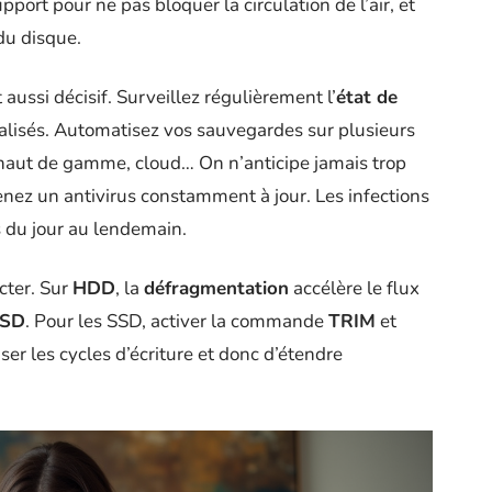
ort pour ne pas bloquer la circulation de l’air, et
du disque.
 aussi décisif. Surveillez régulièrement l’
état de
ialisés. Automatisez vos sauvegardes sur plusieurs
 haut de gamme, cloud… On n’anticipe jamais trop
 tenez un antivirus constamment à jour. Les infections
s du jour au lendemain.
cter. Sur
HDD
, la
défragmentation
accélère le flux
SD
. Pour les SSD, activer la commande
TRIM
et
r les cycles d’écriture et donc d’étendre