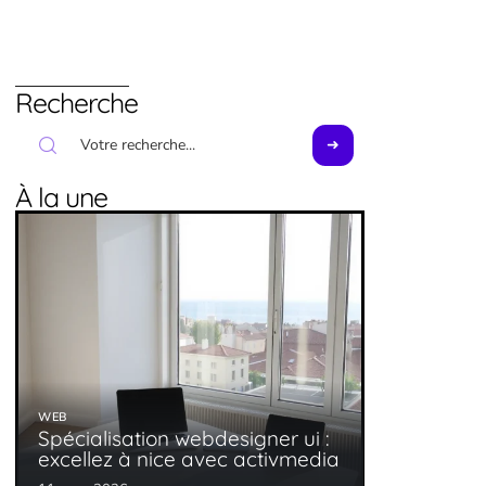
Recherche
À la une
WEB
Spécialisation webdesigner ui :
excellez à nice avec activmedia